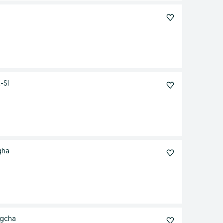
-SI
gha
ngcha