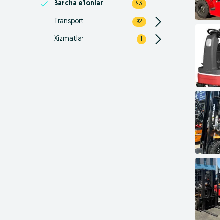
Barcha e’lonlar
93
Transport
92
Xizmatlar
1