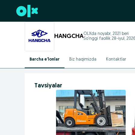
Futerga oʻtish
OLXda
noyabr, 2021
beri
HANGCHA
So'nggi faollik 28-iyul, 202
Barcha e’lonlar
Biz haqimizda
Kontaktlar
Tavsiyalar