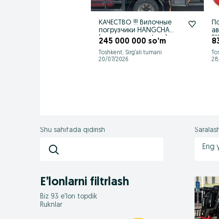
КАЧЕСТВО !!! Вилочные
П
погрузчики HANGCHA
а
(кара, автокара, kara)
R1
245 000 000 so’m
8
Toshkent, Sirg‘ali tumani
To
20/07/2026
28
Shu sahifada qidirish
Saralas
Eng 
E’lonlarni filtrlash
Biz 93 e'lon topdik
Ruknlar