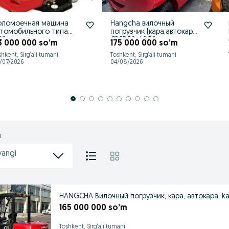
оломоечная машина
Hangcha вилочный
втомобильного типа
погрузчик (кара,автокара)
80
CPCD30-A2G2
3 000 000 so’m
175 000 000 so’m
shkent, Sirg‘ali tumani
Toshkent, Sirg‘ali tumani
/07/2026
04/08/2026
h
yangi
HANGCHA Вилочный погрузчик, кара, автокара, k
165 000 000 so’m
Toshkent, Sirg‘ali tumani