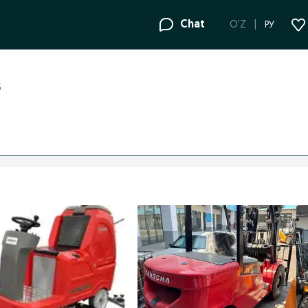
Chat
O'Z
РУ
6