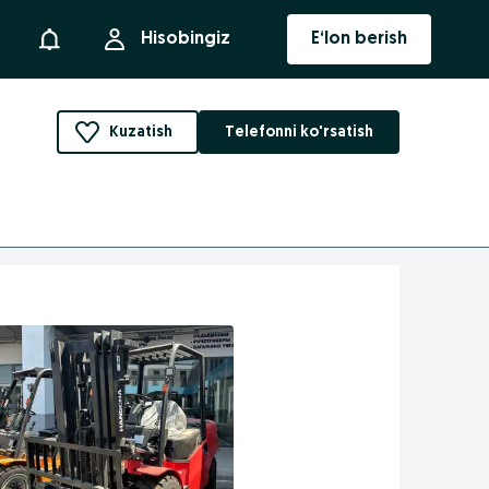
Bildirishnoma
Hisobingiz
E‘lon berish
Kuzatish
Telefonni ko'rsatish